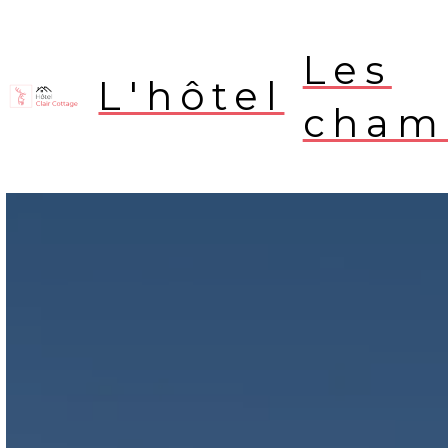
Les
L'hôtel
cham