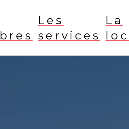
Les
La
bres
services
loc